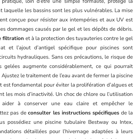
pratique, loin d’être une simple formalité, protège la
t laquelle les bassins sont les plus vulnérables. La mise
ent conçue pour résister aux intempéries et aux UV est
des dommages causés par le gel et les dépôts de débris.
filtration
et à la protection des tuyauteries contre le gel
t et l’ajout d’antigel spécifique pour piscines sont
ircuits hydrauliques. Sans ces précautions, le risque de
s gelées augmente considérablement, ce qui pourrait
. Ajustez le traitement de l’eau avant de fermer la piscine
est fondamental pour éviter la prolifération d’algues et
t les mois d’inactivité. Un choc de chlore ou l’utilisation
t aider à conserver une eau claire et empêcher le
ttez pas de
consulter les instructions spécifiques
de la
us possédiez une piscine tubulaire Bestway ou Intex,
dations détaillées pour l’hivernage adaptées à leurs