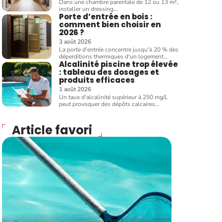
Dans une chambre parentale de 12 ou 13 m²,
installer un dressing
…
Porte d’entrée en bois :
comment bien choisir en
2026 ?
3 août 2026
La porte d'entrée concentre jusqu'à 20 % des
déperditions thermiques d'un logement
…
Alcalinité piscine trop élevée
: tableau des dosages et
produits efficaces
1 août 2026
Un taux d'alcalinité supérieur à 250 mg/L
peut provoquer des dépôts calcaires
…
Article favori