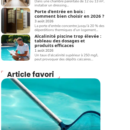
Dans une chambre parentale de 12 ou 13 m²,
installer un dressing
…
Porte d’entrée en bois :
comment bien choisir en 2026 ?
3 août 2026
La porte d'entrée concentre jusqu'à 20 % des
déperditions thermiques d'un logement
…
Alcalinité piscine trop élevée :
tableau des dosages et
produits efficaces
1 août 2026
Un taux d'alcalinité supérieur à 250 mg/L
peut provoquer des dépôts calcaires
…
Article favori