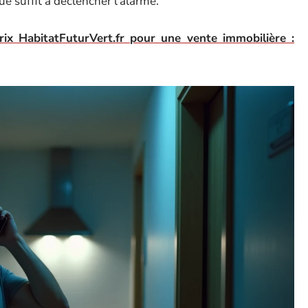
ue suffit à déclencher l’alarme.
rix HabitatFuturVert.fr pour une vente immobilière :