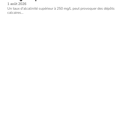
1 août 2026
Un taux d'alcalinité supérieur à 250 mg/L peut provoquer des dépôts
calcaires
…
Article favori
ACTUALITÉS
5 conseils pour bien
entretenir sa piscine
11 mars 2026