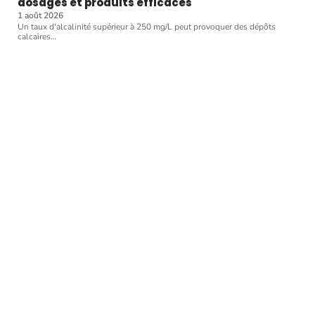
dosages et produits efficaces
1 août 2026
Un taux d'alcalinité supérieur à 250 mg/L peut provoquer des dépôts
calcaires
…
Article favori
ACTUALITÉS
5 conseils pour bien
entretenir sa piscine
11 mars 2026