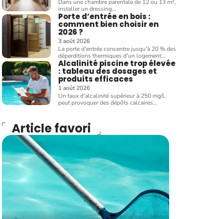
Dans une chambre parentale de 12 ou 13 m²,
installer un dressing
…
Porte d’entrée en bois :
comment bien choisir en
2026 ?
3 août 2026
La porte d'entrée concentre jusqu'à 20 % des
déperditions thermiques d'un logement
…
Alcalinité piscine trop élevée
: tableau des dosages et
produits efficaces
1 août 2026
Un taux d'alcalinité supérieur à 250 mg/L
peut provoquer des dépôts calcaires
…
Article favori