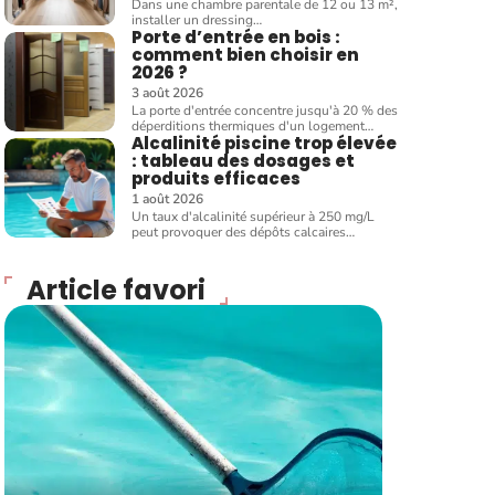
Dans une chambre parentale de 12 ou 13 m²,
installer un dressing
…
Porte d’entrée en bois :
comment bien choisir en
2026 ?
3 août 2026
La porte d'entrée concentre jusqu'à 20 % des
déperditions thermiques d'un logement
…
Alcalinité piscine trop élevée
: tableau des dosages et
produits efficaces
1 août 2026
Un taux d'alcalinité supérieur à 250 mg/L
peut provoquer des dépôts calcaires
…
Article favori