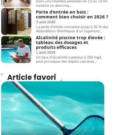
Dans une chambre parentale de 12 ou 13 m²,
installer un dressing
…
Porte d’entrée en bois :
comment bien choisir en 2026 ?
3 août 2026
La porte d'entrée concentre jusqu'à 20 % des
déperditions thermiques d'un logement
…
Alcalinité piscine trop élevée :
tableau des dosages et
produits efficaces
1 août 2026
Un taux d'alcalinité supérieur à 250 mg/L
peut provoquer des dépôts calcaires
…
Article favori