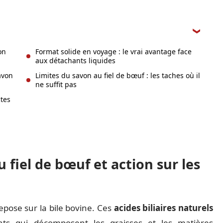
on
Format solide en voyage : le vrai avantage face
aux détachants liquides
avon
Limites du savon au fiel de bœuf : les taches où il
ne suffit pas
ctes
fiel de bœuf et action sur les
repose sur la bile bovine. Ces
acides biliaires naturels
nts qui décomposent les graisses et les matières